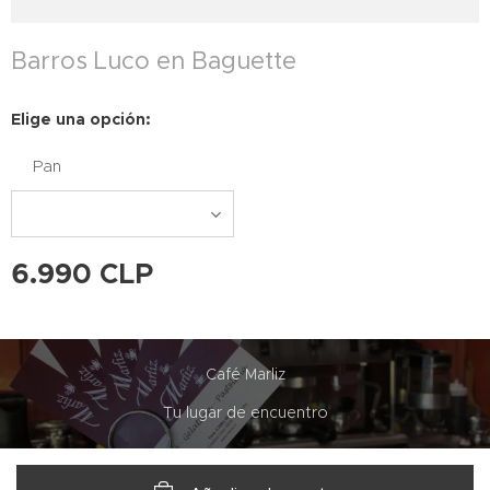
Barros Luco en Baguette
Elige una opción:
Pan
6.990
CLP
Café Marliz
Tu lugar de encuentro