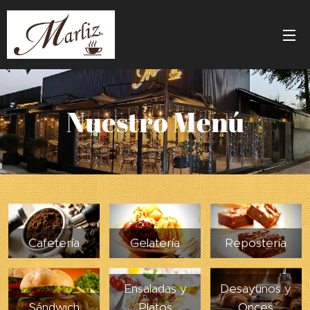
Nuestro Menú
Cafetería
Gelatería
Repostería
Ensaladas y
Desayunos y
Sándwich
Platos
Onces